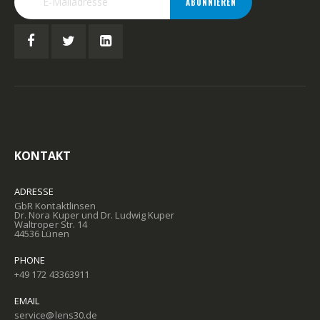
ABONNIEREN
KONTAKT
ADRESSE
GbR Kontaktlinsen
Dr. Nora Kuper und Dr. Ludwig Kuper
Waltroper Str. 14
44536 Lünen
PHONE
+49 172 43363911
EMAIL
service@lens30.de