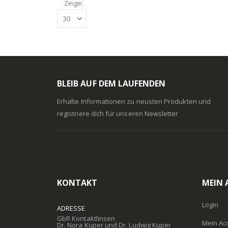
Zeige
BLEIB AUF DEM LAUFENDEN
Erhalte Informationen zu neusten Produkten und
registriere dich für unseren Newsletter
KONTAKT
MEIN
Login
ADRESSE
GbR Kontaktlinsen
Mein Ac
Dr. Nora Kuper und Dr. Ludwig Kuper