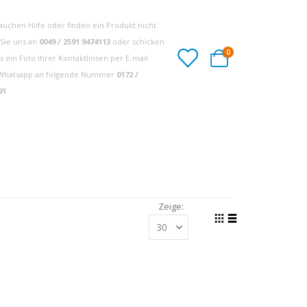
rauchen Hilfe oder finden ein Produkt nicht
 Sie uns an
0049 / 2591 9474113
oder schicken
Artikel
0
s ein Foto Ihrer Kontaktlinsen per E-mail
Cart
Whatsapp an folgende Nummer
0172 /
91
Zeige
Liste
Liste
Anzeigen
als