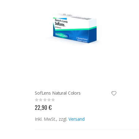
SofLens Natural Colors
Rating:
0%
22,90 €
Inkl. MwSt., zzgl.
Versand