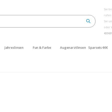
Sie b
rufen
Sie un
oder 
43363
Jahreslinsen
Fun & Farbe
Augenarztlinsen
Sparsets €€€