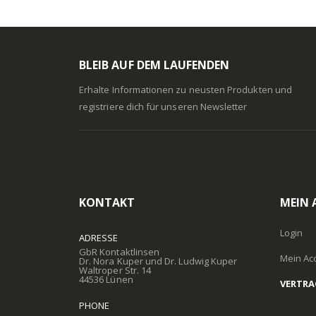
BLEIB AUF DEM LAUFENDEN
Erhalte Informationen zu neusten Produkten und
registriere dich für unseren Newsletter
KONTAKT
MEIN
Login
ADRESSE
GbR Kontaktlinsen
Mein Ac
Dr. Nora Kuper und Dr. Ludwig Kuper
Waltroper Str. 14
44536 Lünen
VERTRA
PHONE