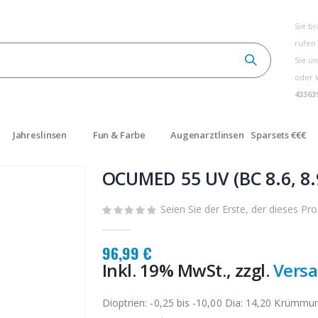
Sie b
rufen
Sie un
oder 
43363
Jahreslinsen
Fun & Farbe
Augenarztlinsen
Sparsets €€€
OCUMED 55 UV (BC 8.6, 8.
Seien Sie der Erste, der dieses Pr
96,99 €
Inkl. 19% MwSt., zzgl.
Vers
Dioptrien: -0,25 bis -10,00 Dia: 14,20 Krümmu