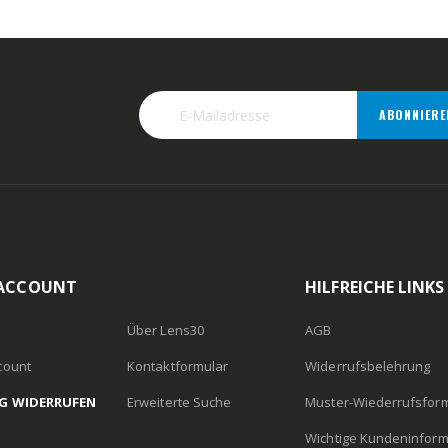
ABONNIERE
 ACCOUNT
HILFREICHE LINKS
Über Lens30
AGB
count
Kontaktformular
Widerrufsbelehrung
G WIDERRUFEN
Erweiterte Suche
Muster-Wiederrufsfor
Wichtige Kundeninfor