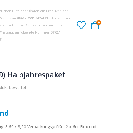
rauchen Hilfe oder finden ein Produkt nicht
 Sie uns an
0049 / 2591 9474113
oder schicken
Artikel
0
s ein Foto Ihrer Kontaktlinsen per E-mail
Cart
Whatsapp an folgende Nummer
0172 /
91
9) Halbjahrespaket
odukt bewertet
and
ng: 8,60 / 8,90 Verpackungsgröße: 2 x 6er Box und