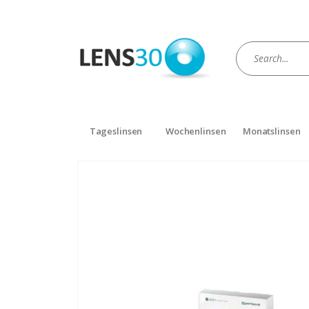
Tageslinsen
Wochenlinsen
Monatslinsen
Zum
Ende
der
Bildgalerie
springen