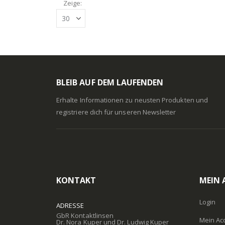
Zeige
BLEIB AUF DEM LAUFENDEN
Erhalte Informationen zu neusten Produkten und
registriere dich für unseren Newsletter
KONTAKT
MEIN
Login
ADRESSE
GbR Kontaktlinsen
Mein Ac
Dr. Nora Kuper und Dr. Ludwig Kuper