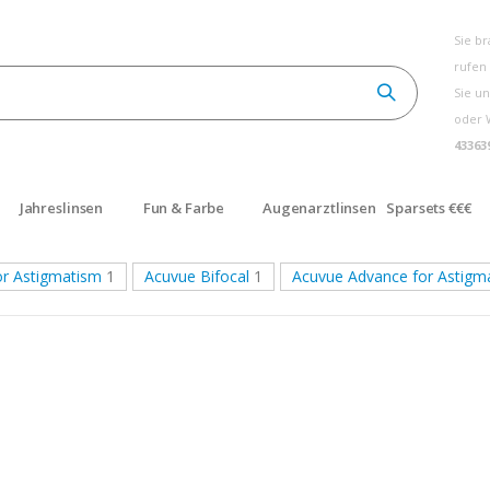
Sie b
rufen
Sie un
oder 
43363
Jahreslinsen
Fun & Farbe
Augenarztlinsen
Sparsets €€€
r Astigmatism
1
Acuvue Bifocal
1
Acuvue Advance for Astigm