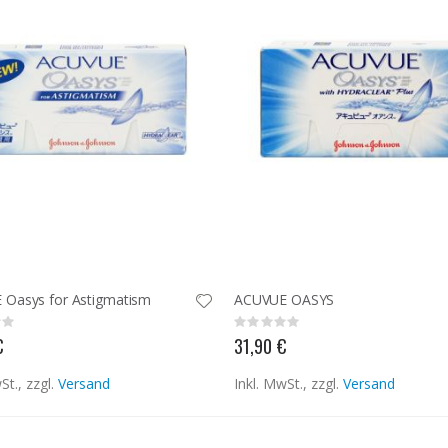
Oasys for Astigmatism
ACUVUE OASYS
Rating:
0%
€
31,90 €
St., zzgl.
Versand
Inkl. MwSt., zzgl.
Versand