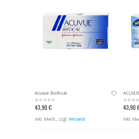
Acuvue Biofocal
ACUVUE 
Rating:
Rating:
0%
0%
43,90 €
43,90 
Inkl. MwSt., zzgl.
Versand
Inkl. Mw