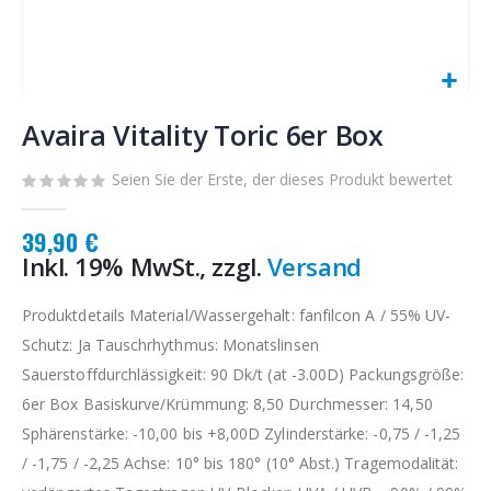
Zum
Anfang
Avaira Vitality Toric 6er Box
der
Bildgalerie
Seien Sie der Erste, der dieses Produkt bewertet
springen
39,90 €
Inkl. 19% MwSt., zzgl.
Versand
Produktdetails Material/Wassergehalt: fanfilcon A / 55% UV-
Schutz: Ja Tauschrhythmus: Monatslinsen
Sauerstoffdurchlässigkeit: 90 Dk/t (at -3.00D) Packungsgröße:
6er Box Basiskurve/Krümmung: 8,50 Durchmesser: 14,50
Sphärenstärke: -10,00 bis +8,00D Zylinderstärke: -0,75 / -1,25
/ -1,75 / -2,25 Achse: 10° bis 180° (10° Abst.) Tragemodalität: