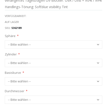
verlängertes Tagestragen UV-Blocker: UVA / UVB = 90% / 99%
Handlings-Tönung: Softblue visibility Tint
VERFÜGBARKEIT:
AUF LAGER
SKU
5362189
Sphäre
Zylinder
Basiskurve
Durchmesser