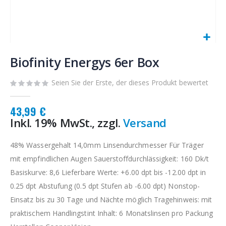
Zum
Anfang
Biofinity Energys 6er Box
der
Bildgalerie
Seien Sie der Erste, der dieses Produkt bewertet
springen
43,99 €
Inkl. 19% MwSt., zzgl.
Versand
48% Wassergehalt 14,0mm Linsendurchmesser Für Träger
mit empfindlichen Augen Sauerstoffdurchlässigkeit: 160 Dk/t
Basiskurve: 8,6 Lieferbare Werte: +6.00 dpt bis -12.00 dpt in
0.25 dpt Abstufung (0.5 dpt Stufen ab -6.00 dpt) Nonstop-
Einsatz bis zu 30 Tage und Nächte möglich Tragehinweis: mit
praktischem Handlingstint Inhalt: 6 Monatslinsen pro Packung