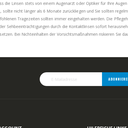
dass die Linsen stets von einem Augenarzt oder Optiker für Ihre Auge
, sollte nicht länger als 6 Monate zurückliegen und Sie sollten re
pfohlenen Tragezeiten sollten immer eingehalten werden. Die Pflegeh
er Sehbeeinträchtigungen durch die Kontaktlinsen sofort herausneh
setzen. Bei Nichteinhalten der Vorsichtsmaßnahmen riskieren Sie d
ABONNIERE