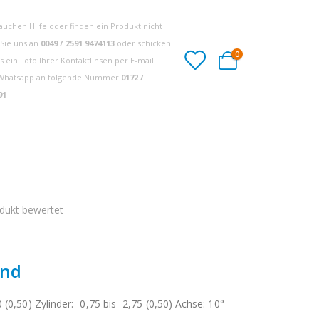
rauchen Hilfe oder finden ein Produkt nicht
 Sie uns an
0049 / 2591 9474113
oder schicken
Artikel
0
s ein Foto Ihrer Kontaktlinsen per E-mail
Cart
Whatsapp an folgende Nummer
0172 /
91
odukt bewertet
and
 (0,50) Zylinder: -0,75 bis -2,75 (0,50) Achse: 10°