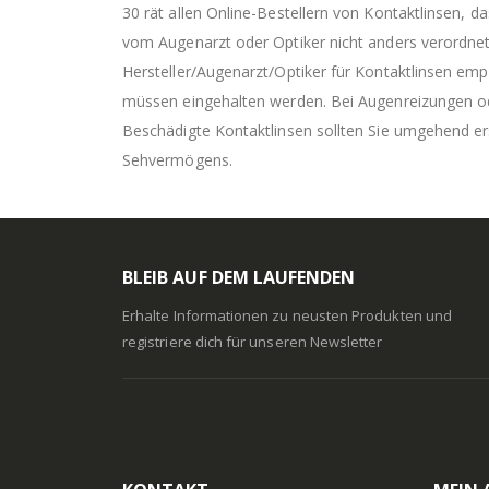
30 rät allen Online-Bestellern von Kontaktlinsen, 
vom Augenarzt oder Optiker nicht anders verordnet
Hersteller/Augenarzt/Optiker für Kontaktlinsen em
müssen eingehalten werden. Bei Augenreizungen od
Beschädigte Kontaktlinsen sollten Sie umgehend er
Sehvermögens.
BLEIB AUF DEM LAUFENDEN
Erhalte Informationen zu neusten Produkten und
registriere dich für unseren Newsletter