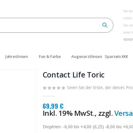
Sie b
rufen
Sie un
oder 
43363
Jahreslinsen
Fun & Farbe
Augenarztlinsen
Sparsets €€€
Contact Life Toric
Seien Sie der Erste, der dieses Pr
69,99 €
Inkl. 19% MwSt., zzgl.
Vers
Dioptrien: -6,00 bis +4,00 (0,25) -8,00 bis +6,00