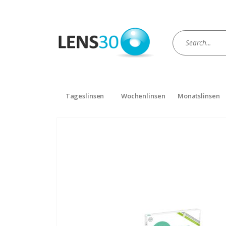
Tageslinsen
Wochenlinsen
Monatslinsen
Zum
Ende
der
Bildgalerie
springen