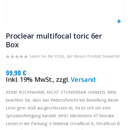
Zum
Anfang
Proclear multifocal toric 6er
der
Box
Bildgalerie
springen
Seien Sie der Erste, der dieses Produkt bewertet
99,90 €
Inkl. 19% MwSt., zzgl.
Versand
KEINE RÜCKNAHME, NICHT STONIERBAR. HINWEIS: Bitte
beachten Sie, dass das Widerrufsrecht bei Bestellung dieser
Linse gem. AGB ausgeschlossen ist, da es sich um eine
Spezialanfertigung handelt. MHD: Mindestens 47 Monate
Linsen in der Packung: 6 Material: Omafilcon A, Omafilcon B