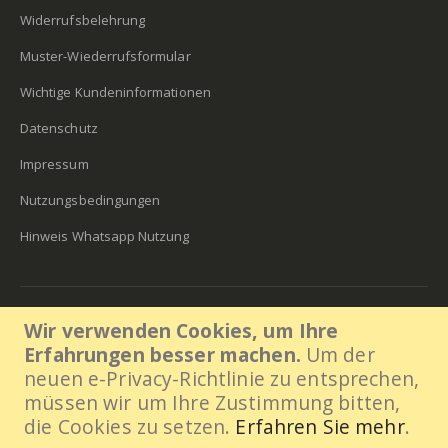
Widerrufsbelehrung
Muster-Wiederrufsformular
Wichtige Kundeninformationen
Datenschutz
Impressum
Nutzungsbedingungen
Hinweis Whatsapp Nutzung
Lens30 2018. All Rights Reserved
Wir verwenden Cookies, um Ihre
ÖFFNUNGSZEITEN:
Erfahrungen besser machen.
Um der
Mo - Fr / 08:00–16:00 Uhr
neuen e-Privacy-Richtlinie zu entsprechen,
müssen wir um Ihre Zustimmung bitten,
die Cookies zu setzen.
Erfahren Sie mehr
.