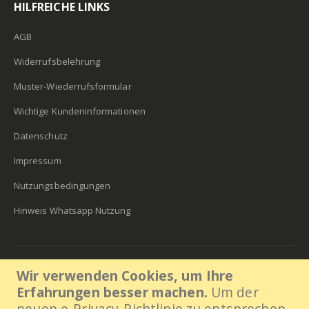
HILFREICHE LINKS
AGB
Widerrufsbelehrung
Muster-Wiederrufsformular
Wichtige Kundeninformationen
Datenschutz
Impressum
Nutzungsbedingungen
Hinweis Whatsapp Nutzung
Lens30 2018. All Rights Reserved
Wir verwenden Cookies, um Ihre
ÖFFNUNGSZEITEN:
Erfahrungen besser machen.
Um der
Mo - Fr / 08:00–16:00 Uhr
neuen e-Privacy-Richtlinie zu entsprechen,