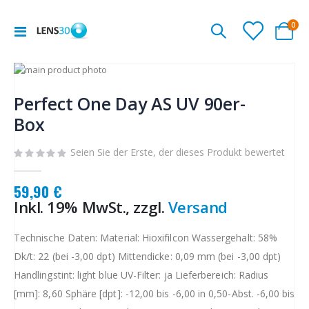
Arti
0
Navigation
Cart
umschalten
Zum
Ende
Zum
der
Anfang
Perfect One Day AS UV 90er-
Bildgalerie
der
Box
springen
Bildgalerie
springen
Seien Sie der Erste, der dieses Produkt bewertet
59,90 €
Inkl. 19% MwSt., zzgl.
Versand
Technische Daten: Material: Hioxifilcon Wassergehalt: 58%
Dk/t: 22 (bei -3,00 dpt) Mittendicke: 0,09 mm (bei -3,00 dpt)
Handlingstint: light blue UV-Filter: ja Lieferbereich: Radius
[mm]: 8,60 Sphäre [dpt]: -12,00 bis -6,00 in 0,50-Abst. -6,00 bis