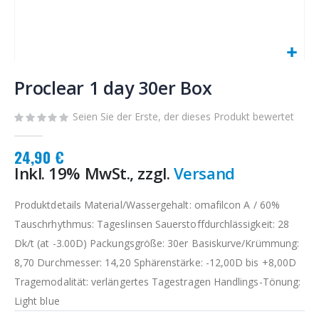
Zum
Anfang
Proclear 1 day 30er Box
der
Bildgalerie
Seien Sie der Erste, der dieses Produkt bewertet
springen
24,90 €
Inkl. 19% MwSt., zzgl.
Versand
Produktdetails Material/Wassergehalt: omafilcon A / 60%
Tauschrhythmus: Tageslinsen Sauerstoffdurchlässigkeit: 28
Dk/t (at -3.00D) Packungsgröße: 30er Basiskurve/Krümmung:
8,70 Durchmesser: 14,20 Sphärenstärke: -12,00D bis +8,00D
Tragemodalität: verlängertes Tagestragen Handlings-Tönung:
Light blue