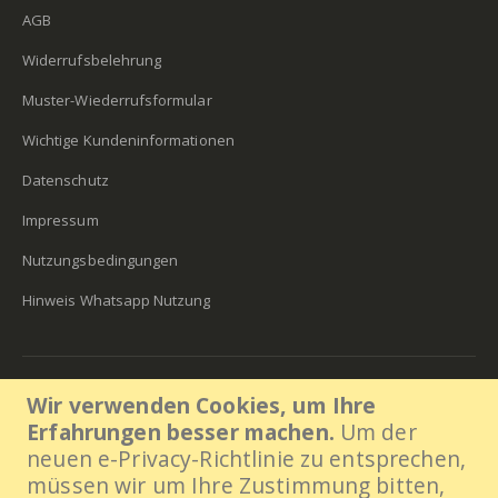
AGB
Widerrufsbelehrung
Muster-Wiederrufsformular
Wichtige Kundeninformationen
Datenschutz
Impressum
Nutzungsbedingungen
Hinweis Whatsapp Nutzung
Lens30 2018. All Rights Reserved
Wir verwenden Cookies, um Ihre
ÖFFNUNGSZEITEN:
Erfahrungen besser machen.
Um der
Mo - Fr / 08:00–16:00 Uhr
neuen e-Privacy-Richtlinie zu entsprechen,
müssen wir um Ihre Zustimmung bitten,