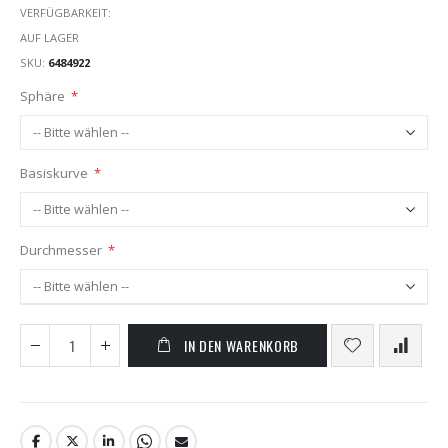
VERFÜGBARKEIT:
AUF LAGER
SKU
6484922
Sphäre
Basiskurve
Durchmesser
IN DEN WARENKORB